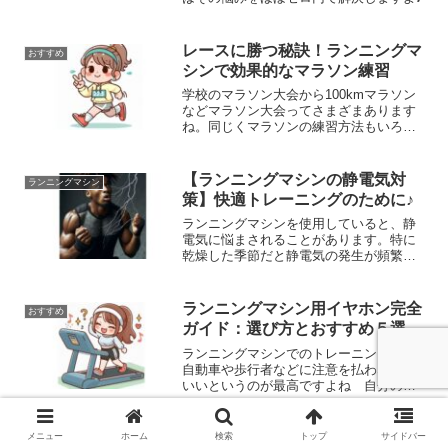
レースに勝つ秘訣！ランニングマ
おすすめ
シンで効果的なマラソン練習
学校のマラソン大会から100kmマラソン
などマラソン大会ってさまざまあります
ね。同じくマラソンの練習方法もいろい
ろありますが、天候や時間の制約を受け
ずに行えるランニングマシン（トレッド
ミル）での練習は、多くのランナーにと
【ランニングマシンの静電気対
ランニングマシン
って便利な選択肢です。この記事では、
策】快適トレーニングのために♪
ランニングマシンを使った効果的なマラ
ソン練習方法について詳しく解説しま
ランニングマシンを使用していると、静
す。
電気に悩まされることがあります。特に
乾燥した季節だと静電気の発生が頻繁に
なることも。この記事では、ランニング
マシンで発生する静電気の原因とその対
策、静電気が人体に与える影響などにつ
ランニングマシン用イヤホン完全
おすすめ
いて詳しくご紹介します。
ガイド：選び方とおすすめ５選
ランニングマシンでのトレーニングだと
自動車や歩行者などに注意を払わなくて
いいというのが最高ですよね 自分の世
界にどっぷりひたって好きな音楽を聴き
ながらのランニングは時間を忘れてしま
うほどですよ♪
メニュー
ホーム
検索
トップ
サイドバー