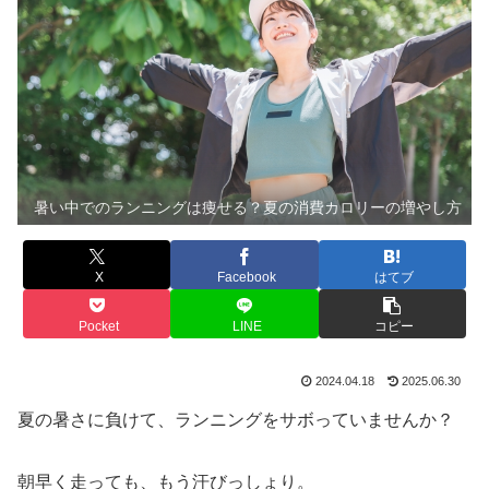
暑い中でのランニングは痩せる？夏の消費カロリーの増やし方
X
Facebook
はてブ
Pocket
LINE
コピー
2024.04.18
2025.06.30
夏の暑さに負けて、ランニングをサボっていませんか？
朝早く走っても、もう汗びっしょり。