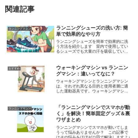
関連記事
ランニングシューズの洗い方: 簡
ランニングマシン
単で効果的なやり方
ランニングシューズを簡単で効果的に洗
う方法を紹介します 室内で使用してい
るシューズでも大量の汗を吸収している
ので定期的に洗ってあげましょう にお
いのもとはなんと・・・
ウォーキングマシン vs ランニン
おすすめ
グマシン：違いってなに？
ウォーキングマシンとランニングマシン
は、それぞれ異なる目的と使用者層に適
した運動器具です。ウォーキングマシン
は初心者やリハビリ中の方に、ランニン
グマシンは運動量を増やしたい方やトレ
ーニングを行いたい方に適しています。
「ランニングマシンでスマホが動
ランニングマシン
ダイエット目的でも運動時間で調整可能
く」を解決！簡単固定グッズ＆裏
ですよ。
ワザまとめ
ランニングマシンでスマホが動いてしま
うって悩みありませんか？ この記事で
はその悩みをほぼゼロ円で解決しますよ♪