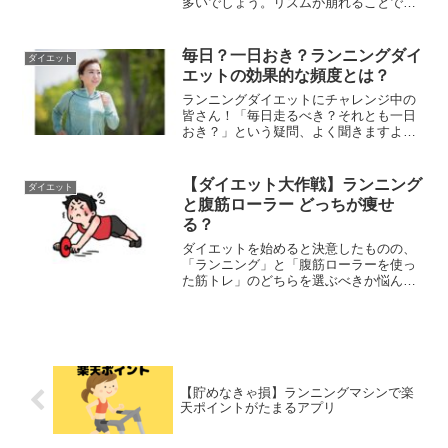
多いでしょう。リズムが崩れることで走
りにくくなったり、心拍数が落ちたりし
て、トレーニング効果が低下してしまう
と感じるかもしれません。本記事では、
毎日？一日おき？ランニングダイ
ダイエット
信号待ちの悩みを解消し、ランニングを
エットの効果的な頻度とは？
スムーズに楽しむためのヒントをご紹介
します。
ランニングダイエットにチャレンジ中の
皆さん！「毎日走るべき？それとも一日
おき？」という疑問、よく聞きますよ
ね。しかし、走る距離や時間によっても
効果が変わることを知っていますか？今
回は、ランニングの頻度や距離、時間に
【ダイエット大作戦】ランニング
ダイエット
応じた効果的な方法を解説していきま
と腹筋ローラー どっちが痩せ
す。
る？
ダイエットを始めると決意したものの、
「ランニング」と「腹筋ローラーを使っ
た筋トレ」のどちらを選ぶべきか悩んで
いる方も多いのではないでしょうか。そ
れぞれのメリットや適した目的を比較し
て、自分に合った選択を見つけましょ
う。
【貯めなきゃ損】ランニングマシンで楽
天ポイントがたまるアプリ