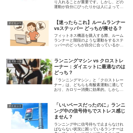
り入れることが重要です。しかし、どの
運動が自分にぴったりかは人によって違
いますよね。この記事では、早歩きとラ
ンニング、それぞれのメリットや効果、
そして注意点を詳しく解説し、あなたが
【迷ったらこれ】ルームランナー
ダイエット
続けたくなる運動探しをサポートします
vsステッパー どっちが痩せる？
(^_-)-☆
フィットネス機器を購入する際、ルーム
ランナーと階段のような運動をするステ
ッパーのどっちが自分に合っているか迷
う方も多いでしょう。それぞれの特徴や
メリット、デメリットを把握して、最適
な選択をすることが重要です。この記事
ランニングマシン vs クロストレ
ダイエット
では、ルームランナーとステッパーを詳
ーナー：ダイエットに最適なのは
細に比較し、どちらを選ぶべきかを考え
どっち？
ます。
「ランニングマシン」と「クロストレー
ナー」は、どちらも有酸素運動に適して
おり、カロリー消費に効果的。しかし、
それぞれの特徴やメリットを理解し、自
分に合ったマシンを選ぶことが重要で
す。ランニングマシンとクロストレーナ
「いいペースだったのに」ランニ
ダイエット
ーを比較し、どちらがダイエットに適し
ング中の信号待ちでストレス感じ
ているかを紹介します。
ません？
ランニング中に信号待ちで止まらなけれ
ばならない状況に困っているランナーは