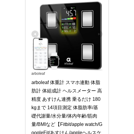
arboleaf
arboleaf 体重計 スマホ連動 体脂
肪計 体組成計 ヘルスメーター 高
精度 あすけん連携 乗るだけ 180
kgまで 14項目測定 体脂肪率/基
礎代謝量/水分量/体内年齢/筋肉
量/BMIなど【Fitbit/apple watch/G
oogleFit/あすけん/appleヘルスケ