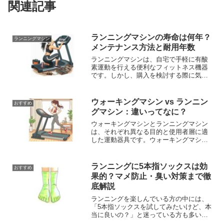
関連記事
ランニングマシンの寿命は何年？
ランニングマシン
メンテナンス方法と耐用年数
ランニングマシンは、自宅で手軽に有酸
素運動を行える便利なフィットネス機器
です。しかし、購入を検討する際に気に
なるのは「ランニングマシン、耐用年数
ってどれくらい？」ということですよ
ね。そこで今回は、ランニングマシンの
ウォーキングマシン vs ランニン
おすすめ
耐用年数やメンテナンス、長く使うため
グマシン：違いってなに？
のポイントについて解説します。
ウォーキングマシンとランニングマシン
は、それぞれ異なる目的と使用者層に適
した運動器具です。ウォーキングマシン
は初心者やリハビリ中の方に、ランニン
グマシンは運動量を増やしたい方やトレ
ーニングを行いたい方に適しています。
ランニングに5本指ソックスは効
おすすめ
ダイエット目的でも運動時間で調整可能
果的？マメ防止・臭い対策まで徹
ですよ。
底解説
ランニングを楽しんでいる方の中には、
「5本指ソックスを試してみたいけど、本
当に良いの？」と迷っている方も多いの
ではないでしょうか。この記事では、5本