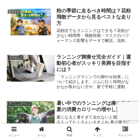
指ソックスのメリットや選び方について
詳しくご紹介します。ランニング時の快
粉の季節に走るべき時間は？花粉
おすすめ
適さを追求したい方読んでいただけると
飛散データから見るベストな走り
うれしいです。
方
花粉症でもランニングはできる？花粉が
少ない時間帯・飛散時期・マスクのパフ
ォーマンス影響をデータで解説。花粉シ
ーズンでも走力を落とさない具体策をま
とめました。
ランニング脚痩せ完全ガイド｜運
ダイエット
動初心者がスッキリ美脚を目指す
には？
「ランニングマシンでの脚やせ効果」に
ついて紹介します。ジムに行く時間がな
かなか取れない方や、家で手軽に運動を
したい方にぴったり。スキマ時間を使っ
て動画や音楽を楽しみながらできるラン
ニングマシンって最高ですよ♪
暑い中でのランニングは痩せる？
ランニングマシン
夏の消費カロリーの増やし方
夏になると暑すぎて走れないと困ってい
る人ってたくさんいますよね 夏の暑さに
負けずにランニングを楽しむ方法を紹介
します
メニュー
ホーム
検索
トップ
サイドバー