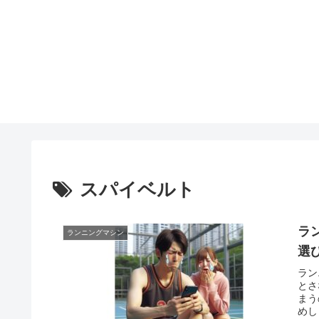
スパイベルト
ラ
ランニングマシン
選
ラン
とさ
まう
めし