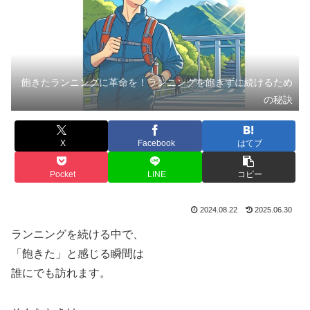
飽きたランニングに革命を！ランニングを飽きずに続けるため
の秘訣
X
Facebook
はてブ
Pocket
LINE
コピー
2024.08.22
2025.06.30
ランニングを続ける中で、
「飽きた」と感じる瞬間は
誰にでも訪れます。