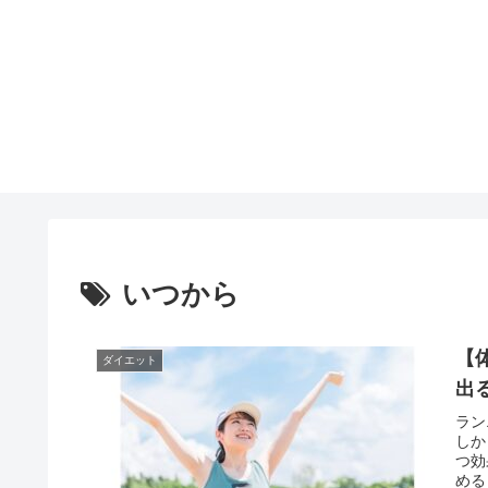
いつから
【
ダイエット
出
ラン
しか
つ効
める