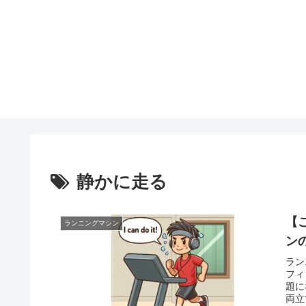
静かに走る
【
ランニングマシン
ン
ラン
フィ
題に
両立