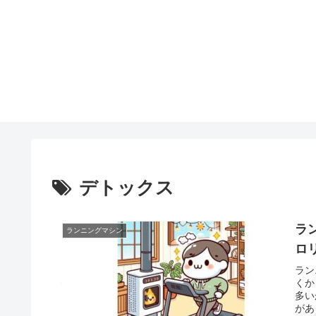
デトックス
ラ
ランニングマシン
ロ
ラン
くか
多い
があ